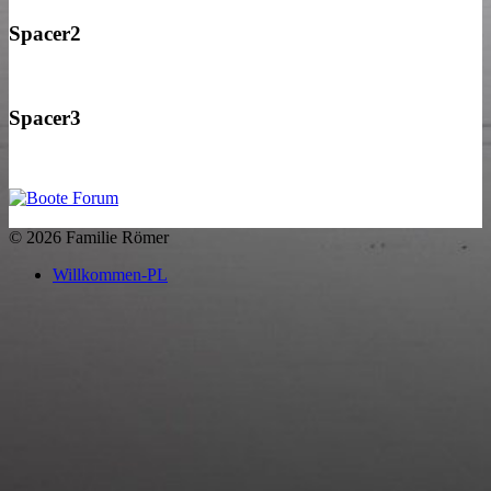
Spacer2
Spacer3
© 2026 Familie Römer
Willkommen-PL