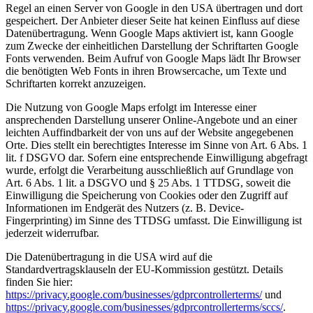
Regel an einen Server von Google in den USA übertragen und dort
gespeichert. Der Anbieter dieser Seite hat keinen Einfluss auf diese
Datenübertragung. Wenn Google Maps aktiviert ist, kann Google
zum Zwecke der einheitlichen Darstellung der Schriftarten Google
Fonts verwenden. Beim Aufruf von Google Maps lädt Ihr Browser
die benötigten Web Fonts in ihren Browsercache, um Texte und
Schriftarten korrekt anzuzeigen.
Die Nutzung von Google Maps erfolgt im Interesse einer
ansprechenden Darstellung unserer Online-Angebote und an einer
leichten Auffindbarkeit der von uns auf der Website angegebenen
Orte. Dies stellt ein berechtigtes Interesse im Sinne von Art. 6 Abs. 1
lit. f DSGVO dar. Sofern eine entsprechende Einwilligung abgefragt
wurde, erfolgt die Verarbeitung ausschließlich auf Grundlage von
Art. 6 Abs. 1 lit. a DSGVO und § 25 Abs. 1 TTDSG, soweit die
Einwilligung die Speicherung von Cookies oder den Zugriff auf
Informationen im Endgerät des Nutzers (z. B. Device-
Fingerprinting) im Sinne des TTDSG umfasst. Die Einwilligung ist
jederzeit widerrufbar.
Die Datenübertragung in die USA wird auf die
Standardvertragsklauseln der EU-Kommission gestützt. Details
finden Sie hier:
https://privacy.google.com/businesses/gdprcontrollerterms/
und
https://privacy.google.com/businesses/gdprcontrollerterms/sccs/
.