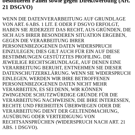
besonderen Fällen sowie gegen Direktwerbung (Art.
21 DSGVO)
WENN DIE DATENVERARBEITUNG AUF GRUNDLAGE
VON ART. 6 ABS. 1 LIT. E ODER F DSGVO ERFOLGT,
HABEN SIE JEDERZEIT DAS RECHT, AUS GRÜNDEN, DIE
SICH AUS IHRER BESONDEREN SITUATION ERGEBEN,
GEGEN DIE VERARBEITUNG IHRER
PERSONENBEZOGENEN DATEN WIDERSPRUCH
EINZULEGEN; DIES GILT AUCH FÜR EIN AUF DIESE
BESTIMMUNGEN GESTÜTZTES PROFILING. DIE
JEWEILIGE RECHTSGRUNDLAGE, AUF DENEN EINE
VERARBEITUNG BERUHT, ENTNEHMEN SIE DIESER
DATENSCHUTZERKLÄRUNG. WENN SIE WIDERSPRUCH
EINLEGEN, WERDEN WIR IHRE BETROFFENEN
PERSONENBEZOGENEN DATEN NICHT MEHR
VERARBEITEN, ES SEI DENN, WIR KÖNNEN
ZWINGENDE SCHUTZWÜRDIGE GRÜNDE FÜR DIE
VERARBEITUNG NACHWEISEN, DIE IHRE INTERESSEN,
RECHTE UND FREIHEITEN ÜBERWIEGEN ODER DIE
VERARBEITUNG DIENT DER GELTENDMACHUNG,
AUSÜBUNG ODER VERTEIDIGUNG VON
RECHTSANSPRÜCHEN (WIDERSPRUCH NACH ART. 21
ABS. 1 DSGVO).